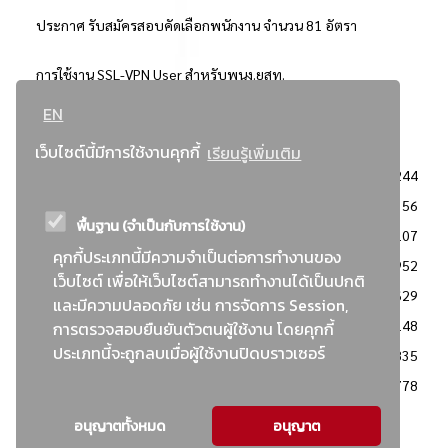
ประกาศ รับสมัครสอบคัดเลือกพนักงาน จำนวน 81 อัตรา
การใช้งาน SSL-VPN User สำหรับพนง.ยสท.
EN
..ยอดนิยม..
เว็บไซต์นี้มีการใช้งานคุกกี้
เรียนรู้เพิ่มเติม
จัดซื้อจัดจ้างการยาสูบแห่งประเทศไทย
3244
: ประกาศผู้ชนะการเสนอราคา
2356
พื้นฐาน (จำเป็นกับการใช้งาน)
: วิธีเฉพาะเจาะจง
2107
คุกกี้ประเภทนี้มีความจำเป็นต่อการทำงานของ
ข่าวสาร/ประกาศ
1952
เว็บไซต์ เพื่อให้เว็บไซต์สามารถทำงานได้เป็นปกติ
: เอกสารส่งเสริมความโปร่งใสในการจัดซื้อจัดจ้าง
1629
และมีความปลอดภัย เช่น การจัดการ Session,
ข่าวสารจัดซื้อจัดจ้าง
1148
การตรวจสอบยืนยันตัวตนผู้ใช้งาน โดยคุกกี้
ประเภทนี้จะถูกลบเมื่อผู้ใช้งานปิดบราวเซอร์
: แผนการจัดซื้อจัดจ้าง
835
: ประกาศราคากลาง
778
อนุญาตทั้งหมด
อนุญาต