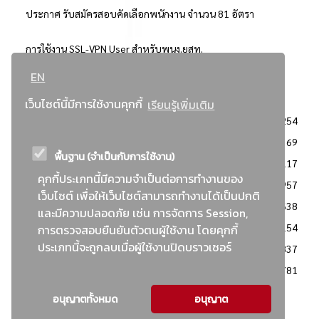
ประกาศ รับสมัครสอบคัดเลือกพนักงาน จำนวน 81 อัตรา
การใช้งาน SSL-VPN User สำหรับพนง.ยสท.
EN
..ยอดนิยม..
เว็บไซต์นี้มีการใช้งานคุกกี้
เรียนรู้เพิ่มเติม
จัดซื้อจัดจ้างการยาสูบแห่งประเทศไทย
3254
: ประกาศผู้ชนะการเสนอราคา
2369
พื้นฐาน (จำเป็นกับการใช้งาน)
: วิธีเฉพาะเจาะจง
2117
คุกกี้ประเภทนี้มีความจำเป็นต่อการทำงานของ
ข่าวสาร/ประกาศ
1957
เว็บไซต์ เพื่อให้เว็บไซต์สามารถทำงานได้เป็นปกติ
: เอกสารส่งเสริมความโปร่งใสในการจัดซื้อจัดจ้าง
1638
และมีความปลอดภัย เช่น การจัดการ Session,
ข่าวสารจัดซื้อจัดจ้าง
1154
การตรวจสอบยืนยันตัวตนผู้ใช้งาน โดยคุกกี้
ประเภทนี้จะถูกลบเมื่อผู้ใช้งานปิดบราวเซอร์
: แผนการจัดซื้อจัดจ้าง
837
: ประกาศราคากลาง
781
อนุญาตทั้งหมด
อนุญาต