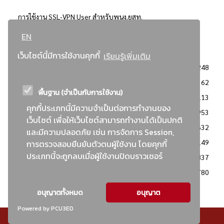
การใช้งาน SSL-VPN User สำหรับพนง.ยสท.
EN
..ยอดนิยม..
เว็บไซต์นี้มีการใช้งานคุกกี้
เรียนรู้เพิ่มเติม
จัดซื้อจัดจ้างการยาสูบแห่งประเทศไทย
3248
: ประกาศผู้ชนะการเสนอราคา
2362
พื้นฐาน (จำเป็นกับการใช้งาน)
: วิธีเฉพาะเจาะจง
2113
คุกกี้ประเภทนี้มีความจำเป็นต่อการทำงานของ
ข่าวสาร/ประกาศ
1953
เว็บไซต์ เพื่อให้เว็บไซต์สามารถทำงานได้เป็นปกติ
: เอกสารส่งเสริมความโปร่งใสในการจัดซื้อจัดจ้าง
1632
และมีความปลอดภัย เช่น การจัดการ Session,
ข่าวสารจัดซื้อจัดจ้าง
1149
การตรวจสอบยืนยันตัวตนผู้ใช้งาน โดยคุกกี้
ประเภทนี้จะถูกลบเมื่อผู้ใช้งานปิดบราวเซอร์
: แผนการจัดซื้อจัดจ้าง
837
: ประกาศราคากลาง
780
อนุญาตทั้งหมด
อนุญาต
Powered by PCU3ED
© สงวนลิขสิทธิ์ - การยาสูบแห่งประเทศไทย