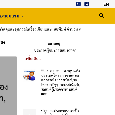
EN
าร/สอบถาม
วัสดุและอุปกรณ์เครื่องเขียนและแบบพิมพ์ จำนวน 9
ของ
หมวดหมู่ :
: ประกาศผู้ชนะการเสนอราคา
..เพิ่มเติม..
!!!…ประกาศการยาสูบแห่ง
ประเทศไทย การขายทอด
ตลาดรถโดยสารเบ็นซ์,รถ
่อง
โดยสารอีซูซุ, รถยนต์นั่งเก๋ง,
รถยนต์ตู้,รถจักรยานยนต์
และ...
า,
ประกาศประกวดราคา ซื้อ