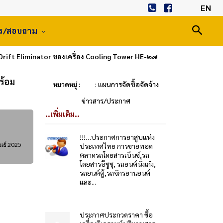
EN
าร/สอบถาม
rift Eliminator ของเครื่อง Cooling Tower HE-๒๗
ร้อม
หมวดหมู่ :
: แผนการจัดซื้อจัดจ้าง
ข่าวสาร/ประกาศ
..เพิ่มเติม..
!!!…ประกาศการยาสูบแห่ง
นธ์ 2025
ประเทศไทย การขายทอด
ตลาดรถโดยสารเบ็นซ์,รถ
โดยสารอีซูซุ, รถยนต์นั่งเก๋ง,
รถยนต์ตู้,รถจักรยานยนต์
และ...
ประกาศประกวดราคา ซื้อ