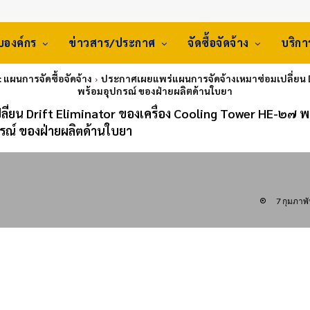
ับองค์กร
ข่าวสาร/ประกาศ
จัดซื้อจัดจ้าง
บริก
: แผนการจัดซื้อจัดจ้าง
ประกาศเผยแพร่แผนการจัดจ้างเหมาซ่อมเปลี่ยน D
พร้อมอุปกรณ์ ของฝ่ายผลิตด้านใบยา
่ยน Drift Eliminator ของเครื่อง Cooling Tower HE-๒๗ พ
รณ์ ของฝ่ายผลิตด้านใบยา
7 กุมภาพั