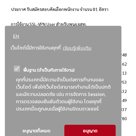
ประกาศ รับสมัครสอบคัดเลือกพนักงาน จำนวน 81 อัตรา
การใช้งาน SSL-VPN User สำหรับพนง.ยสท.
EN
..ยอดนิยม..
เว็บไซต์นี้มีการใช้งานคุกกี้
เรียนรู้เพิ่มเติม
จัดซื้อจัดจ้างการยาสูบแห่งประเทศไทย
3248
: ประกาศผู้ชนะการเสนอราคา
2362
พื้นฐาน (จำเป็นกับการใช้งาน)
: วิธีเฉพาะเจาะจง
2113
คุกกี้ประเภทนี้มีความจำเป็นต่อการทำงานของ
ข่าวสาร/ประกาศ
1953
เว็บไซต์ เพื่อให้เว็บไซต์สามารถทำงานได้เป็นปกติ
: เอกสารส่งเสริมความโปร่งใสในการจัดซื้อจัดจ้าง
1632
และมีความปลอดภัย เช่น การจัดการ Session,
ข่าวสารจัดซื้อจัดจ้าง
1149
การตรวจสอบยืนยันตัวตนผู้ใช้งาน โดยคุกกี้
ประเภทนี้จะถูกลบเมื่อผู้ใช้งานปิดบราวเซอร์
: แผนการจัดซื้อจัดจ้าง
837
: ประกาศราคากลาง
780
อนุญาตทั้งหมด
อนุญาต