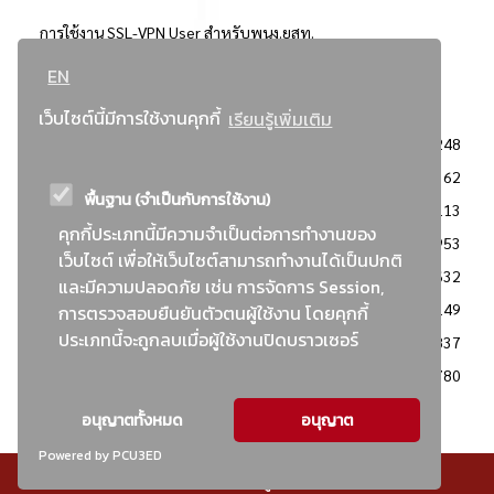
การใช้งาน SSL-VPN User สำหรับพนง.ยสท.
EN
..ยอดนิยม..
เว็บไซต์นี้มีการใช้งานคุกกี้
เรียนรู้เพิ่มเติม
จัดซื้อจัดจ้างการยาสูบแห่งประเทศไทย
3248
: ประกาศผู้ชนะการเสนอราคา
2362
พื้นฐาน (จำเป็นกับการใช้งาน)
: วิธีเฉพาะเจาะจง
2113
คุกกี้ประเภทนี้มีความจำเป็นต่อการทำงานของ
ข่าวสาร/ประกาศ
1953
เว็บไซต์ เพื่อให้เว็บไซต์สามารถทำงานได้เป็นปกติ
: เอกสารส่งเสริมความโปร่งใสในการจัดซื้อจัดจ้าง
1632
และมีความปลอดภัย เช่น การจัดการ Session,
ข่าวสารจัดซื้อจัดจ้าง
1149
การตรวจสอบยืนยันตัวตนผู้ใช้งาน โดยคุกกี้
ประเภทนี้จะถูกลบเมื่อผู้ใช้งานปิดบราวเซอร์
: แผนการจัดซื้อจัดจ้าง
837
: ประกาศราคากลาง
780
อนุญาตทั้งหมด
อนุญาต
Powered by PCU3ED
© สงวนลิขสิทธิ์ - การยาสูบแห่งประเทศไทย