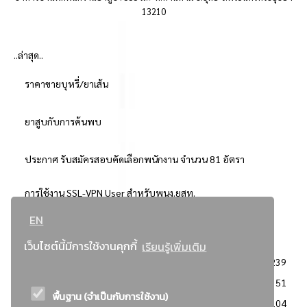
13210
..ล่าสุด..
ราคาขายบุหรี่/ยาเส้น
ยาสูบกับการค้นพบ
ประกาศ รับสมัครสอบคัดเลือกพนักงาน จำนวน 81 อัตรา
การใช้งาน SSL-VPN User สำหรับพนง.ยสท.
EN
..ยอดนิยม..
เว็บไซต์นี้มีการใช้งานคุกกี้
เรียนรู้เพิ่มเติม
จัดซื้อจัดจ้างการยาสูบแห่งประเทศไทย
3239
: ประกาศผู้ชนะการเสนอราคา
2351
พื้นฐาน (จำเป็นกับการใช้งาน)
: วิธีเฉพาะเจาะจง
2104