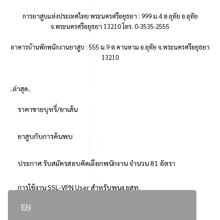
การยาสูบแห่งประเทศไทย พระนครศรีอยุธยา : 999 ม.4 ต.อุทัย อ.อุทัย
จ.พระนครศรีอยุธยา 13210 โทร. 0-3535-2555
อาคารบ้านพักพนักงานยาสูบ : 555 ม.9 ต.คานหาม อ.อุทัย จ.พระนครศรีอยุธยา
13210
..ล่าสุด..
ราคาขายบุหรี่/ยาเส้น
ยาสูบกับการค้นพบ
ประกาศ รับสมัครสอบคัดเลือกพนักงาน จำนวน 81 อัตรา
การใช้งาน SSL-VPN User สำหรับพนง.ยสท.
EN
..ยอดนิยม..