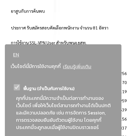
ยาสูบกับการค้นพบ
ประกาศ รับสมัครสอบคัดเลือกพนักงาน จำนวน 81 อัตรา
การใช้งาน SSL-VPN User สำหรับพนง.ยสท.
EN
..ยอดนิยม..
เว็บไซต์นี้มีการใช้งานคุกกี้
เรียนรู้เพิ่มเติม
จัดซื้อจัดจ้างการยาสูบแห่งประเทศไทย
3256
: ประกาศผู้ชนะการเสนอราคา
2370
พื้นฐาน (จำเป็นกับการใช้งาน)
: วิธีเฉพาะเจาะจง
2119
คุกกี้ประเภทนี้มีความจำเป็นต่อการทำงานของ
ข่าวสาร/ประกาศ
1959
เว็บไซต์ เพื่อให้เว็บไซต์สามารถทำงานได้เป็นปกติ
: เอกสารส่งเสริมความโปร่งใสในการจัดซื้อจัดจ้าง
1639
และมีความปลอดภัย เช่น การจัดการ Session,
ข่าวสารจัดซื้อจัดจ้าง
1156
การตรวจสอบยืนยันตัวตนผู้ใช้งาน โดยคุกกี้
ประเภทนี้จะถูกลบเมื่อผู้ใช้งานปิดบราวเซอร์
: แผนการจัดซื้อจัดจ้าง
837