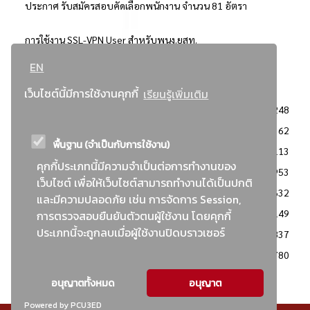
ประกาศ รับสมัครสอบคัดเลือกพนักงาน จำนวน 81 อัตรา
การใช้งาน SSL-VPN User สำหรับพนง.ยสท.
EN
..ยอดนิยม..
เว็บไซต์นี้มีการใช้งานคุกกี้
เรียนรู้เพิ่มเติม
จัดซื้อจัดจ้างการยาสูบแห่งประเทศไทย
3248
: ประกาศผู้ชนะการเสนอราคา
2362
พื้นฐาน (จำเป็นกับการใช้งาน)
: วิธีเฉพาะเจาะจง
2113
คุกกี้ประเภทนี้มีความจำเป็นต่อการทำงานของ
ข่าวสาร/ประกาศ
1953
เว็บไซต์ เพื่อให้เว็บไซต์สามารถทำงานได้เป็นปกติ
: เอกสารส่งเสริมความโปร่งใสในการจัดซื้อจัดจ้าง
1632
และมีความปลอดภัย เช่น การจัดการ Session,
ข่าวสารจัดซื้อจัดจ้าง
1149
การตรวจสอบยืนยันตัวตนผู้ใช้งาน โดยคุกกี้
ประเภทนี้จะถูกลบเมื่อผู้ใช้งานปิดบราวเซอร์
: แผนการจัดซื้อจัดจ้าง
837
: ประกาศราคากลาง
780
อนุญาตทั้งหมด
อนุญาต
Powered by PCU3ED