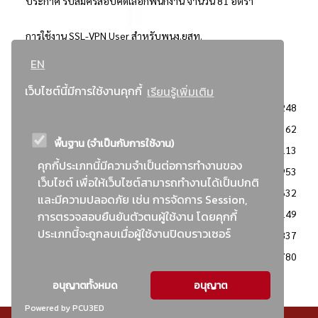
ประกาศ รับสมัครสอบคัดเลือกพนักงาน จำนวน 81 อัตรา
การใช้งาน SSL-VPN User สำหรับพนง.ยสท.
EN
..ยอดนิยม..
เว็บไซต์นี้มีการใช้งานคุกกี้
เรียนรู้เพิ่มเติม
จัดซื้อจัดจ้างการยาสูบแห่งประเทศไทย
3248
: ประกาศผู้ชนะการเสนอราคา
2362
พื้นฐาน (จำเป็นกับการใช้งาน)
: วิธีเฉพาะเจาะจง
2113
คุกกี้ประเภทนี้มีความจำเป็นต่อการทำงานของ
ข่าวสาร/ประกาศ
1953
เว็บไซต์ เพื่อให้เว็บไซต์สามารถทำงานได้เป็นปกติ
: เอกสารส่งเสริมความโปร่งใสในการจัดซื้อจัดจ้าง
1632
และมีความปลอดภัย เช่น การจัดการ Session,
ข่าวสารจัดซื้อจัดจ้าง
1149
การตรวจสอบยืนยันตัวตนผู้ใช้งาน โดยคุกกี้
ประเภทนี้จะถูกลบเมื่อผู้ใช้งานปิดบราวเซอร์
: แผนการจัดซื้อจัดจ้าง
837
: ประกาศราคากลาง
780
อนุญาตทั้งหมด
อนุญาต
Powered by PCU3ED