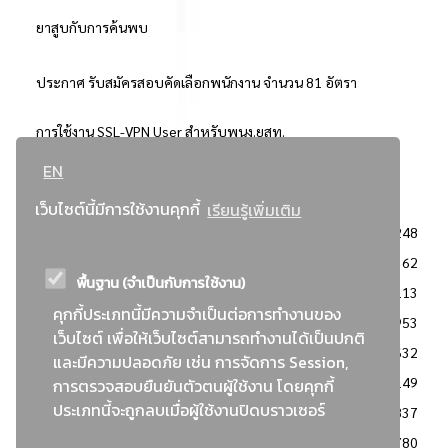
ยาสูบกับการค้นพบ
ประกาศ รับสมัครสอบคัดเลือกพนักงาน จำนวน 81 อัตรา
การใช้งาน SSL-VPN User สำหรับพนง.ยสท.
EN
..ยอดนิยม..
เว็บไซต์นี้มีการใช้งานคุกกี้
เรียนรู้เพิ่มเติม
จัดซื้อจัดจ้างการยาสูบแห่งประเทศไทย
3248
: ประกาศผู้ชนะการเสนอราคา
2362
พื้นฐาน (จำเป็นกับการใช้งาน)
: วิธีเฉพาะเจาะจง
2113
คุกกี้ประเภทนี้มีความจำเป็นต่อการทำงานของ
ข่าวสาร/ประกาศ
1953
เว็บไซต์ เพื่อให้เว็บไซต์สามารถทำงานได้เป็นปกติ
: เอกสารส่งเสริมความโปร่งใสในการจัดซื้อจัดจ้าง
1632
และมีความปลอดภัย เช่น การจัดการ Session,
ข่าวสารจัดซื้อจัดจ้าง
1149
การตรวจสอบยืนยันตัวตนผู้ใช้งาน โดยคุกกี้
ประเภทนี้จะถูกลบเมื่อผู้ใช้งานปิดบราวเซอร์
: แผนการจัดซื้อจัดจ้าง
837
: ประกาศราคากลาง
780