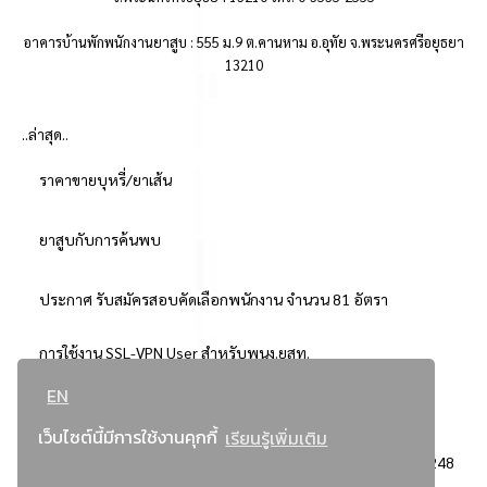
อาคารบ้านพักพนักงานยาสูบ : 555 ม.9 ต.คานหาม อ.อุทัย จ.พระนครศรีอยุธยา
13210
..ล่าสุด..
ราคาขายบุหรี่/ยาเส้น
ยาสูบกับการค้นพบ
ประกาศ รับสมัครสอบคัดเลือกพนักงาน จำนวน 81 อัตรา
การใช้งาน SSL-VPN User สำหรับพนง.ยสท.
EN
..ยอดนิยม..
เว็บไซต์นี้มีการใช้งานคุกกี้
เรียนรู้เพิ่มเติม
จัดซื้อจัดจ้างการยาสูบแห่งประเทศไทย
3248