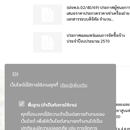
(ฝจพ.b.02/40/69) ประกาศผู้ชนะกา
เสนอราคาประกวดราคาเช่าเครื่องถ่าย
เอกสารระบบดิจิทัล จำนวน...
ประกาศเผยแพร่แผนการจัดซื้อจ้าง
ประจำปีงบประมาณ 2570
EN
เว็บไซต์นี้มีการใช้งานคุกกี้
เรียนรู้เพิ่มเติม
พื้นฐาน (จำเป็นกับการใช้งาน)
ที่อยู่ : 184 ถนนพระรามที่ 4 แขวงคลองเตย เขตคลองเตย
กรุงเทพมหานคร 10110 ติดต่อประชาสัมพันธ์ การยาสูบแห
คุกกี้ประเภทนี้มีความจำเป็นต่อการทำงานของ
ประเทศไทย Call center โทร. 0-2229-1000
เว็บไซต์ เพื่อให้เว็บไซต์สามารถทำงานได้เป็น
ปกติและมีความปลอดภัย เช่น การจัดการ
การยาสูบแห่งประเทศไทย พระนครศรีอยุธยา : 999 ม.4 ต.อุ