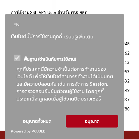
การใช้งาน SSL-VPN User สำหรับพนง.ยสท.
EN
..ยอดนิยม..
เว็บไซต์นี้มีการใช้งานคุกกี้
เรียนรู้เพิ่มเติม
จัดซื้อจัดจ้างการยาสูบแห่งประเทศไทย
3248
: ประกาศผู้ชนะการเสนอราคา
2362
พื้นฐาน (จำเป็นกับการใช้งาน)
: วิธีเฉพาะเจาะจง
2113
คุกกี้ประเภทนี้มีความจำเป็นต่อการทำงานของ
ข่าวสาร/ประกาศ
1953
เว็บไซต์ เพื่อให้เว็บไซต์สามารถทำงานได้เป็นปกติ
: เอกสารส่งเสริมความโปร่งใสในการจัดซื้อจัดจ้าง
1632
และมีความปลอดภัย เช่น การจัดการ Session,
ข่าวสารจัดซื้อจัดจ้าง
1149
การตรวจสอบยืนยันตัวตนผู้ใช้งาน โดยคุกกี้
ประเภทนี้จะถูกลบเมื่อผู้ใช้งานปิดบราวเซอร์
: แผนการจัดซื้อจัดจ้าง
837
: ประกาศราคากลาง
780
อนุญาตทั้งหมด
อนุญาต
Powered by PCU3ED
© สงวนลิขสิทธิ์ - การยาสูบแห่งประเทศไทย