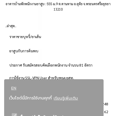
อาคารบ้านพักพนักงานยาสูบ : 555 ม.9 ต.คานหาม อ.อุทัย จ.พระนครศรีอยุธยา
13210
..ล่าสุด..
ราคาขายบุหรี่/ยาเส้น
ยาสูบกับการค้นพบ
ประกาศ รับสมัครสอบคัดเลือกพนักงาน จำนวน 81 อัตรา
การใช้งาน SSL-VPN User สำหรับพนง.ยสท.
EN
..ยอดนิยม..
เว็บไซต์นี้มีการใช้งานคุกกี้
เรียนรู้เพิ่มเติม
จัดซื้อจัดจ้างการยาสูบแห่งประเทศไทย
3248
: ประกาศผู้ชนะการเสนอราคา
2362