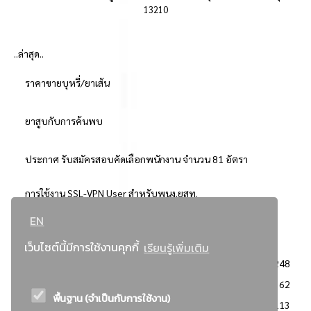
13210
..ล่าสุด..
ราคาขายบุหรี่/ยาเส้น
ยาสูบกับการค้นพบ
ประกาศ รับสมัครสอบคัดเลือกพนักงาน จำนวน 81 อัตรา
การใช้งาน SSL-VPN User สำหรับพนง.ยสท.
EN
..ยอดนิยม..
เว็บไซต์นี้มีการใช้งานคุกกี้
เรียนรู้เพิ่มเติม
จัดซื้อจัดจ้างการยาสูบแห่งประเทศไทย
3248
: ประกาศผู้ชนะการเสนอราคา
2362
พื้นฐาน (จำเป็นกับการใช้งาน)
: วิธีเฉพาะเจาะจง
2113