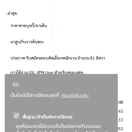
..ล่าสุด..
ราคาขายบุหรี่/ยาเส้น
ยาสูบกับการค้นพบ
ประกาศ รับสมัครสอบคัดเลือกพนักงาน จำนวน 81 อัตรา
การใช้งาน SSL-VPN User สำหรับพนง.ยสท.
EN
..ยอดนิยม..
เว็บไซต์นี้มีการใช้งานคุกกี้
เรียนรู้เพิ่มเติม
จัดซื้อจัดจ้างการยาสูบแห่งประเทศไทย
3248
: ประกาศผู้ชนะการเสนอราคา
2362
พื้นฐาน (จำเป็นกับการใช้งาน)
: วิธีเฉพาะเจาะจง
2113
คุกกี้ประเภทนี้มีความจำเป็นต่อการทำงานของ
ข่าวสาร/ประกาศ
1953