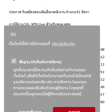
ประกาศ รับสมัครสอบคัดเลือกพนักงาน จำนวน 81 อัตรา
การใช้งาน SSL-VPN User สำหรับพนง.ยสท.
EN
..ยอดนิยม..
เว็บไซต์นี้มีการใช้งานคุกกี้
เรียนรู้เพิ่มเติม
จัดซื้อจัดจ้างการยาสูบแห่งประเทศไทย
3248
: ประกาศผู้ชนะการเสนอราคา
2362
พื้นฐาน (จำเป็นกับการใช้งาน)
: วิธีเฉพาะเจาะจง
2113
คุกกี้ประเภทนี้มีความจำเป็นต่อการทำงานของ
ข่าวสาร/ประกาศ
1953
เว็บไซต์ เพื่อให้เว็บไซต์สามารถทำงานได้เป็นปกติ
: เอกสารส่งเสริมความโปร่งใสในการจัดซื้อจัดจ้าง
1632
และมีความปลอดภัย เช่น การจัดการ Session,
ข่าวสารจัดซื้อจัดจ้าง
1149
การตรวจสอบยืนยันตัวตนผู้ใช้งาน โดยคุกกี้
ประเภทนี้จะถูกลบเมื่อผู้ใช้งานปิดบราวเซอร์
: แผนการจัดซื้อจัดจ้าง
837
: ประกาศราคากลาง
780