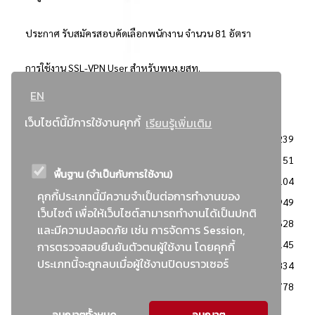
ประกาศ รับสมัครสอบคัดเลือกพนักงาน จำนวน 81 อัตรา
การใช้งาน SSL-VPN User สำหรับพนง.ยสท.
EN
..ยอดนิยม..
เว็บไซต์นี้มีการใช้งานคุกกี้
เรียนรู้เพิ่มเติม
จัดซื้อจัดจ้างการยาสูบแห่งประเทศไทย
3239
: ประกาศผู้ชนะการเสนอราคา
2351
พื้นฐาน (จำเป็นกับการใช้งาน)
: วิธีเฉพาะเจาะจง
2104
คุกกี้ประเภทนี้มีความจำเป็นต่อการทำงานของ
ข่าวสาร/ประกาศ
1949
เว็บไซต์ เพื่อให้เว็บไซต์สามารถทำงานได้เป็นปกติ
: เอกสารส่งเสริมความโปร่งใสในการจัดซื้อจัดจ้าง
1628
และมีความปลอดภัย เช่น การจัดการ Session,
ข่าวสารจัดซื้อจัดจ้าง
1145
การตรวจสอบยืนยันตัวตนผู้ใช้งาน โดยคุกกี้
ประเภทนี้จะถูกลบเมื่อผู้ใช้งานปิดบราวเซอร์
: แผนการจัดซื้อจัดจ้าง
834
: ประกาศราคากลาง
778