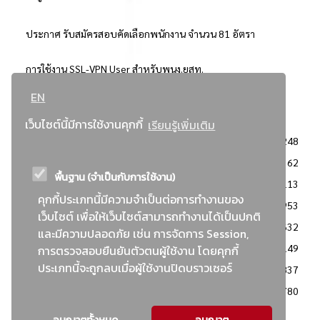
ประกาศ รับสมัครสอบคัดเลือกพนักงาน จำนวน 81 อัตรา
การใช้งาน SSL-VPN User สำหรับพนง.ยสท.
EN
..ยอดนิยม..
เว็บไซต์นี้มีการใช้งานคุกกี้
เรียนรู้เพิ่มเติม
จัดซื้อจัดจ้างการยาสูบแห่งประเทศไทย
3248
: ประกาศผู้ชนะการเสนอราคา
2362
พื้นฐาน (จำเป็นกับการใช้งาน)
: วิธีเฉพาะเจาะจง
2113
คุกกี้ประเภทนี้มีความจำเป็นต่อการทำงานของ
ข่าวสาร/ประกาศ
1953
เว็บไซต์ เพื่อให้เว็บไซต์สามารถทำงานได้เป็นปกติ
: เอกสารส่งเสริมความโปร่งใสในการจัดซื้อจัดจ้าง
1632
และมีความปลอดภัย เช่น การจัดการ Session,
ข่าวสารจัดซื้อจัดจ้าง
1149
การตรวจสอบยืนยันตัวตนผู้ใช้งาน โดยคุกกี้
ประเภทนี้จะถูกลบเมื่อผู้ใช้งานปิดบราวเซอร์
: แผนการจัดซื้อจัดจ้าง
837
: ประกาศราคากลาง
780