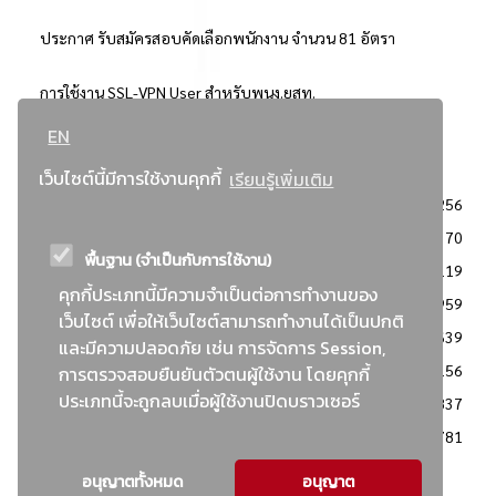
ประกาศ รับสมัครสอบคัดเลือกพนักงาน จำนวน 81 อัตรา
การใช้งาน SSL-VPN User สำหรับพนง.ยสท.
EN
..ยอดนิยม..
เว็บไซต์นี้มีการใช้งานคุกกี้
เรียนรู้เพิ่มเติม
จัดซื้อจัดจ้างการยาสูบแห่งประเทศไทย
3256
: ประกาศผู้ชนะการเสนอราคา
2370
พื้นฐาน (จำเป็นกับการใช้งาน)
: วิธีเฉพาะเจาะจง
2119
คุกกี้ประเภทนี้มีความจำเป็นต่อการทำงานของ
ข่าวสาร/ประกาศ
1959
เว็บไซต์ เพื่อให้เว็บไซต์สามารถทำงานได้เป็นปกติ
: เอกสารส่งเสริมความโปร่งใสในการจัดซื้อจัดจ้าง
1639
และมีความปลอดภัย เช่น การจัดการ Session,
ข่าวสารจัดซื้อจัดจ้าง
1156
การตรวจสอบยืนยันตัวตนผู้ใช้งาน โดยคุกกี้
ประเภทนี้จะถูกลบเมื่อผู้ใช้งานปิดบราวเซอร์
: แผนการจัดซื้อจัดจ้าง
837
: ประกาศราคากลาง
781
อนุญาตทั้งหมด
อนุญาต