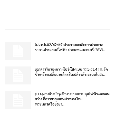
(ฝจพ.b.02/42/69)ประกาศยกเลิกการประกวด
ราคาเช่ารถยนต์ไฟฟ้า ประเภทแบตเตอรี่ (BEV)...
เอกสารรับรองความโปร่งใส/แบบ รร.1-รร.4 งานจัด
ซื้อพร้อมเปลี่ยนอะไหล่สิ้นเปลืองล้างระบบในถัง...
(ITA)งานจ้างบำรุงรักษาระบบควบคุมไฟฟ้าและแสง
สว่าง ที่การยาสูบแห่งประเทศไทย
พระนครศรีอยุธยา...