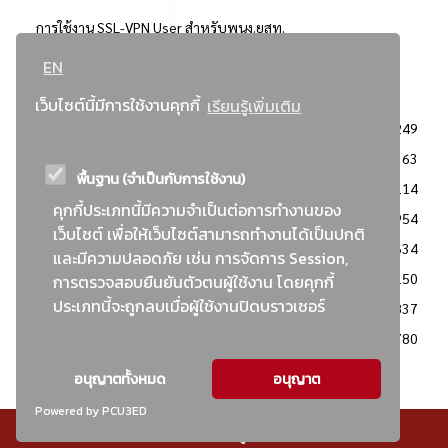
การใช้งาน SSL-VPN User สำหรับพนง.ยสท.
EN
..ยอดนิยม..
เว็บไซต์นี้มีการใช้งานคุกกี้
เรียนรู้เพิ่มเติม
จัดซื้อจัดจ้างการยาสูบแห่งประเทศไทย
3249
: ประกาศผู้ชนะการเสนอราคา
2363
พื้นฐาน (จำเป็นกับการใช้งาน)
: วิธีเฉพาะเจาะจง
2114
คุกกี้ประเภทนี้มีความจำเป็นต่อการทำงานของ
ข่าวสาร/ประกาศ
1954
เว็บไซต์ เพื่อให้เว็บไซต์สามารถทำงานได้เป็นปกติ
: เอกสารส่งเสริมความโปร่งใสในการจัดซื้อจัดจ้าง
1634
และมีความปลอดภัย เช่น การจัดการ Session,
ข่าวสารจัดซื้อจัดจ้าง
1150
การตรวจสอบยืนยันตัวตนผู้ใช้งาน โดยคุกกี้
ประเภทนี้จะถูกลบเมื่อผู้ใช้งานปิดบราวเซอร์
: แผนการจัดซื้อจัดจ้าง
837
: ประกาศราคากลาง
780
อนุญาตทั้งหมด
อนุญาต
Powered by PCU3ED
© สงวนลิขสิทธิ์ - การยาสูบแห่งประเทศไทย