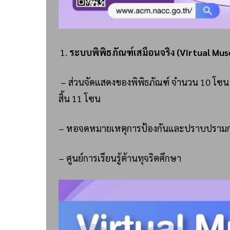
ระบบพิพิธภัณฑ์เสมือนจริง (Virtual Mu
– ส่วนจัดแสดงของพิพิธภัณฑ์ จำนวน 10 โซน
สิ้น 11 โซน
– หอจดหมายเหตุการป้องกันและปราบปรามกา
– ศูนย์การเรียนรู้ต้านทุจริตศึกษา