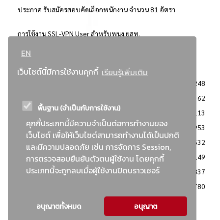
ประกาศ รับสมัครสอบคัดเลือกพนักงาน จำนวน 81 อัตรา
การใช้งาน SSL-VPN User สำหรับพนง.ยสท.
EN
..ยอดนิยม..
เว็บไซต์นี้มีการใช้งานคุกกี้
เรียนรู้เพิ่มเติม
จัดซื้อจัดจ้างการยาสูบแห่งประเทศไทย
3248
: ประกาศผู้ชนะการเสนอราคา
2362
พื้นฐาน (จำเป็นกับการใช้งาน)
: วิธีเฉพาะเจาะจง
2113
คุกกี้ประเภทนี้มีความจำเป็นต่อการทำงานของ
ข่าวสาร/ประกาศ
1953
เว็บไซต์ เพื่อให้เว็บไซต์สามารถทำงานได้เป็นปกติ
: เอกสารส่งเสริมความโปร่งใสในการจัดซื้อจัดจ้าง
1632
และมีความปลอดภัย เช่น การจัดการ Session,
ข่าวสารจัดซื้อจัดจ้าง
1149
การตรวจสอบยืนยันตัวตนผู้ใช้งาน โดยคุกกี้
ประเภทนี้จะถูกลบเมื่อผู้ใช้งานปิดบราวเซอร์
: แผนการจัดซื้อจัดจ้าง
837
: ประกาศราคากลาง
780
อนุญาตทั้งหมด
อนุญาต