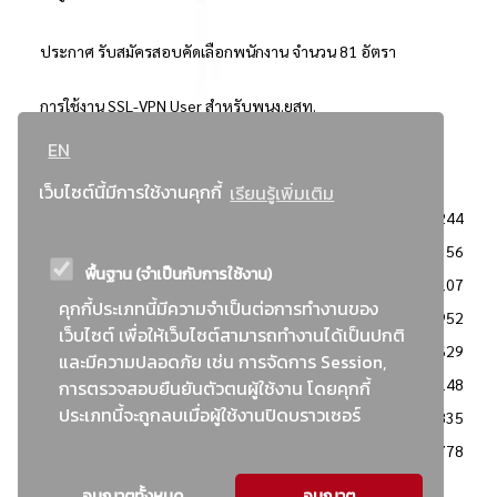
ประกาศ รับสมัครสอบคัดเลือกพนักงาน จำนวน 81 อัตรา
การใช้งาน SSL-VPN User สำหรับพนง.ยสท.
EN
..ยอดนิยม..
เว็บไซต์นี้มีการใช้งานคุกกี้
เรียนรู้เพิ่มเติม
จัดซื้อจัดจ้างการยาสูบแห่งประเทศไทย
3244
: ประกาศผู้ชนะการเสนอราคา
2356
พื้นฐาน (จำเป็นกับการใช้งาน)
: วิธีเฉพาะเจาะจง
2107
คุกกี้ประเภทนี้มีความจำเป็นต่อการทำงานของ
ข่าวสาร/ประกาศ
1952
เว็บไซต์ เพื่อให้เว็บไซต์สามารถทำงานได้เป็นปกติ
: เอกสารส่งเสริมความโปร่งใสในการจัดซื้อจัดจ้าง
1629
และมีความปลอดภัย เช่น การจัดการ Session,
ข่าวสารจัดซื้อจัดจ้าง
1148
การตรวจสอบยืนยันตัวตนผู้ใช้งาน โดยคุกกี้
ประเภทนี้จะถูกลบเมื่อผู้ใช้งานปิดบราวเซอร์
: แผนการจัดซื้อจัดจ้าง
835
: ประกาศราคากลาง
778
อนุญาตทั้งหมด
อนุญาต