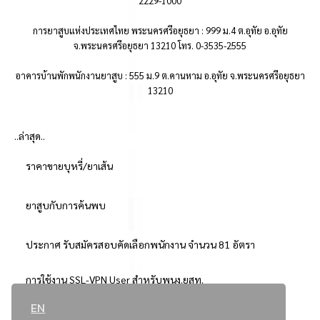
2229-1000
การยาสูบแห่งประเทศไทย พระนครศรีอยุธยา : 999 ม.4 ต.อุทัย อ.อุทัย
จ.พระนครศรีอยุธยา 13210 โทร. 0-3535-2555
อาคารบ้านพักพนักงานยาสูบ : 555 ม.9 ต.คานหาม อ.อุทัย จ.พระนครศรีอยุธยา
13210
..ล่าสุด..
ราคาขายบุหรี่/ยาเส้น
ยาสูบกับการค้นพบ
ประกาศ รับสมัครสอบคัดเลือกพนักงาน จำนวน 81 อัตรา
การใช้งาน SSL-VPN User สำหรับพนง.ยสท.
EN
..ยอดนิยม..