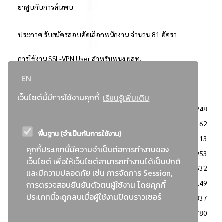
ยาสูบกับการค้นพบ
ประกาศ รับสมัครสอบคัดเลือกพนักงาน จำนวน 81 อัตรา
การใช้งาน SSL-VPN User สำหรับพนง.ยสท.
EN
..ยอดนิยม..
เว็บไซต์นี้มีการใช้งานคุกกี้
เรียนรู้เพิ่มเติม
จัดซื้อจัดจ้างการยาสูบแห่งประเทศไทย
3248
: ประกาศผู้ชนะการเสนอราคา
2362
พื้นฐาน (จำเป็นกับการใช้งาน)
: วิธีเฉพาะเจาะจง
2113
คุกกี้ประเภทนี้มีความจำเป็นต่อการทำงานของ
ข่าวสาร/ประกาศ
1953
เว็บไซต์ เพื่อให้เว็บไซต์สามารถทำงานได้เป็นปกติ
: เอกสารส่งเสริมความโปร่งใสในการจัดซื้อจัดจ้าง
1632
และมีความปลอดภัย เช่น การจัดการ Session,
ข่าวสารจัดซื้อจัดจ้าง
1149
การตรวจสอบยืนยันตัวตนผู้ใช้งาน โดยคุกกี้
ประเภทนี้จะถูกลบเมื่อผู้ใช้งานปิดบราวเซอร์
: แผนการจัดซื้อจัดจ้าง
837
: ประกาศราคากลาง
780