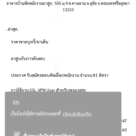
อาคารบ้านพักพนักงานยาสูบ : 555 ม.9 ต.คานหาม อ.อุทัย จ.พระนครศรีอยุธยา
13210
..ล่าสุด..
ราคาขายบุหรี่/ยาเส้น
ยาสูบกับการค้นพบ
ประกาศ รับสมัครสอบคัดเลือกพนักงาน จำนวน 81 อัตรา
การใช้งาน SSL-VPN User สำหรับพนง.ยสท.
EN
..ยอดนิยม..
เว็บไซต์นี้มีการใช้งานคุกกี้
เรียนรู้เพิ่มเติม
จัดซื้อจัดจ้างการยาสูบแห่งประเทศไทย
3247
: ประกาศผู้ชนะการเสนอราคา
2360
พื้นฐาน (จำเป็นกับการใช้งาน)