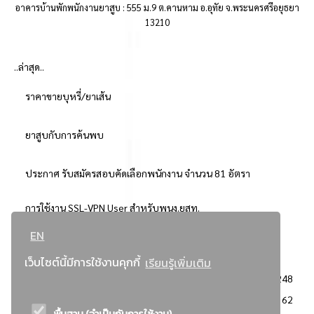
อาคารบ้านพักพนักงานยาสูบ : 555 ม.9 ต.คานหาม อ.อุทัย จ.พระนครศรีอยุธยา
13210
..ล่าสุด..
ราคาขายบุหรี่/ยาเส้น
ยาสูบกับการค้นพบ
ประกาศ รับสมัครสอบคัดเลือกพนักงาน จำนวน 81 อัตรา
การใช้งาน SSL-VPN User สำหรับพนง.ยสท.
EN
..ยอดนิยม..
เว็บไซต์นี้มีการใช้งานคุกกี้
เรียนรู้เพิ่มเติม
จัดซื้อจัดจ้างการยาสูบแห่งประเทศไทย
3248
: ประกาศผู้ชนะการเสนอราคา
2362
พื้นฐาน (จำเป็นกับการใช้งาน)