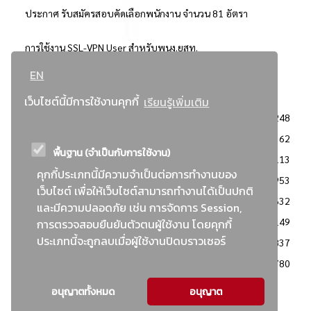
ประกาศ รับสมัครสอบคัดเลือกพนักงาน จำนวน 81 อัตรา
การใช้งาน SSL-VPN User สำหรับพนง.ยสท.
EN
..ยอดนิยม..
เว็บไซต์นี้มีการใช้งานคุกกี้
เรียนรู้เพิ่มเติม
จัดซื้อจัดจ้างการยาสูบแห่งประเทศไทย
3248
: ประกาศผู้ชนะการเสนอราคา
2362
พื้นฐาน (จำเป็นกับการใช้งาน)
: วิธีเฉพาะเจาะจง
2113
คุกกี้ประเภทนี้มีความจำเป็นต่อการทำงานของ
ข่าวสาร/ประกาศ
1953
เว็บไซต์ เพื่อให้เว็บไซต์สามารถทำงานได้เป็นปกติ
: เอกสารส่งเสริมความโปร่งใสในการจัดซื้อจัดจ้าง
1632
และมีความปลอดภัย เช่น การจัดการ Session,
ข่าวสารจัดซื้อจัดจ้าง
1149
การตรวจสอบยืนยันตัวตนผู้ใช้งาน โดยคุกกี้
ประเภทนี้จะถูกลบเมื่อผู้ใช้งานปิดบราวเซอร์
: แผนการจัดซื้อจัดจ้าง
837
: ประกาศราคากลาง
780
อนุญาตทั้งหมด
อนุญาต