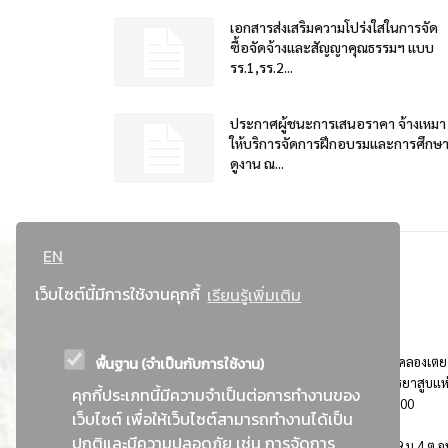
เอกสารส่งเสริมความโปร่งใสในการจัด
ซื้อจัดจ้างและสัญญาคุณธรรมฯ แบบ
รร.1,รร.2...
ประกาศผู้ชนะการเสนอราคา จ้างเหมา
ให้บริการจัดการฝึกอบรมและการศึกษ
ดูงาน ณ...
EN
เว็บไซต์นี้มีการใช้งานคุกกี้
เรียนรู้เพิ่มเติม
พื้นฐาน (จำเป็นกับการใช้งาน)
ที่อยู่ : 184 ถนนพระรามที่ 4 แขวงคลองเตย เขตคลองเตย
กรุงเทพมหานคร 10110 ติดต่อประชาสัมพันธ์ การยาสูบแห
คุกกี้ประเภทนี้มีความจำเป็นต่อการทำงานของ
ประเทศไทย Call center โทร. 0-2229-1000
เว็บไซต์ เพื่อให้เว็บไซต์สามารถทำงานได้เป็น
ปกติและมีความปลอดภัย เช่น การจัดการ
การยาสูบแห่งประเทศไทย พระนครศรีอยุธยา : 999 ม.4 ต.อุ