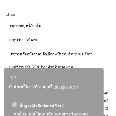
..ล่าสุด..
ราคาขายบุหรี่/ยาเส้น
ยาสูบกับการค้นพบ
ประกาศ รับสมัครสอบคัดเลือกพนักงาน จำนวน 81 อัตรา
การใช้งาน SSL-VPN User สำหรับพนง.ยสท.
EN
..ยอดนิยม..
เว็บไซต์นี้มีการใช้งานคุกกี้
เรียนรู้เพิ่มเติม
จัดซื้อจัดจ้างการยาสูบแห่งประเทศไทย
3248
: ประกาศผู้ชนะการเสนอราคา
2362
พื้นฐาน (จำเป็นกับการใช้งาน)
: วิธีเฉพาะเจาะจง
2113
คุกกี้ประเภทนี้มีความจำเป็นต่อการทำงานของ
ข่าวสาร/ประกาศ
1953