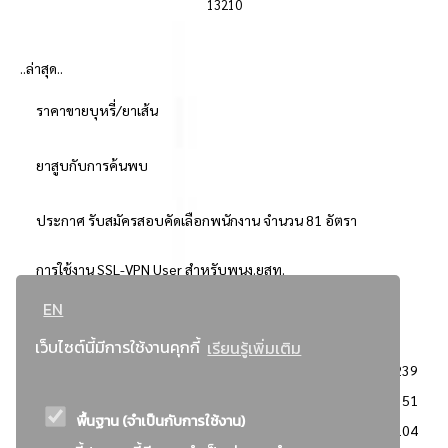
13210
..ล่าสุด..
ราคาขายบุหรี่/ยาเส้น
ยาสูบกับการค้นพบ
ประกาศ รับสมัครสอบคัดเลือกพนักงาน จำนวน 81 อัตรา
การใช้งาน SSL-VPN User สำหรับพนง.ยสท.
EN
..ยอดนิยม..
เว็บไซต์นี้มีการใช้งานคุกกี้
เรียนรู้เพิ่มเติม
จัดซื้อจัดจ้างการยาสูบแห่งประเทศไทย
3239
: ประกาศผู้ชนะการเสนอราคา
2351
พื้นฐาน (จำเป็นกับการใช้งาน)
: วิธีเฉพาะเจาะจง
2104