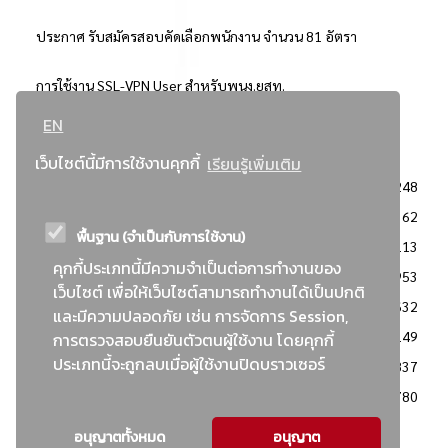
ประกาศ รับสมัครสอบคัดเลือกพนักงาน จำนวน 81 อัตรา
การใช้งาน SSL-VPN User สำหรับพนง.ยสท.
EN
..ยอดนิยม..
เว็บไซต์นี้มีการใช้งานคุกกี้
เรียนรู้เพิ่มเติม
จัดซื้อจัดจ้างการยาสูบแห่งประเทศไทย
3248
: ประกาศผู้ชนะการเสนอราคา
2362
พื้นฐาน (จำเป็นกับการใช้งาน)
: วิธีเฉพาะเจาะจง
2113
คุกกี้ประเภทนี้มีความจำเป็นต่อการทำงานของ
ข่าวสาร/ประกาศ
1953
เว็บไซต์ เพื่อให้เว็บไซต์สามารถทำงานได้เป็นปกติ
: เอกสารส่งเสริมความโปร่งใสในการจัดซื้อจัดจ้าง
1632
และมีความปลอดภัย เช่น การจัดการ Session,
ข่าวสารจัดซื้อจัดจ้าง
1149
การตรวจสอบยืนยันตัวตนผู้ใช้งาน โดยคุกกี้
ประเภทนี้จะถูกลบเมื่อผู้ใช้งานปิดบราวเซอร์
: แผนการจัดซื้อจัดจ้าง
837
: ประกาศราคากลาง
780
อนุญาตทั้งหมด
อนุญาต