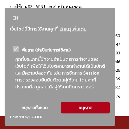
การใช้งาน SSL-VPN User สำหรับพนง.ยสท.
EN
..ยอดนิยม..
เว็บไซต์นี้มีการใช้งานคุกกี้
เรียนรู้เพิ่มเติม
จัดซื้อจัดจ้างการยาสูบแห่งประเทศไทย
3233
: ประกาศผู้ชนะการเสนอราคา
2347
พื้นฐาน (จำเป็นกับการใช้งาน)
: วิธีเฉพาะเจาะจง
2103
คุกกี้ประเภทนี้มีความจำเป็นต่อการทำงานของ
ข่าวสาร/ประกาศ
1946
เว็บไซต์ เพื่อให้เว็บไซต์สามารถทำงานได้เป็นปกติ
: เอกสารส่งเสริมความโปร่งใสในการจัดซื้อจัดจ้าง
1625
และมีความปลอดภัย เช่น การจัดการ Session,
ข่าวสารจัดซื้อจัดจ้าง
1139
การตรวจสอบยืนยันตัวตนผู้ใช้งาน โดยคุกกี้
ประเภทนี้จะถูกลบเมื่อผู้ใช้งานปิดบราวเซอร์
: แผนการจัดซื้อจัดจ้าง
834
: ประกาศราคากลาง
776
อนุญาตทั้งหมด
อนุญาต
Powered by PCU3ED
© สงวนลิขสิทธิ์ - การยาสูบแห่งประเทศไทย