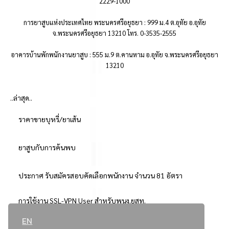
2229-1000
การยาสูบแห่งประเทศไทย พระนครศรีอยุธยา : 999 ม.4 ต.อุทัย อ.อุทัย
จ.พระนครศรีอยุธยา 13210 โทร. 0-3535-2555
อาคารบ้านพักพนักงานยาสูบ : 555 ม.9 ต.คานหาม อ.อุทัย จ.พระนครศรีอยุธยา
13210
..ล่าสุด..
ราคาขายบุหรี่/ยาเส้น
ยาสูบกับการค้นพบ
ประกาศ รับสมัครสอบคัดเลือกพนักงาน จำนวน 81 อัตรา
การใช้งาน SSL-VPN User สำหรับพนง.ยสท.
EN
..ยอดนิยม..