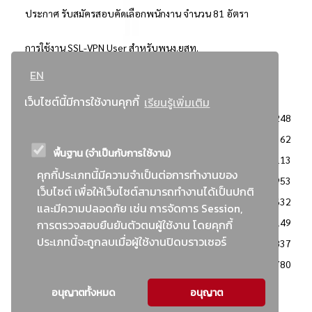
ประกาศ รับสมัครสอบคัดเลือกพนักงาน จำนวน 81 อัตรา
การใช้งาน SSL-VPN User สำหรับพนง.ยสท.
EN
..ยอดนิยม..
เว็บไซต์นี้มีการใช้งานคุกกี้
เรียนรู้เพิ่มเติม
จัดซื้อจัดจ้างการยาสูบแห่งประเทศไทย
3248
: ประกาศผู้ชนะการเสนอราคา
2362
พื้นฐาน (จำเป็นกับการใช้งาน)
: วิธีเฉพาะเจาะจง
2113
คุกกี้ประเภทนี้มีความจำเป็นต่อการทำงานของ
ข่าวสาร/ประกาศ
1953
เว็บไซต์ เพื่อให้เว็บไซต์สามารถทำงานได้เป็นปกติ
: เอกสารส่งเสริมความโปร่งใสในการจัดซื้อจัดจ้าง
1632
และมีความปลอดภัย เช่น การจัดการ Session,
ข่าวสารจัดซื้อจัดจ้าง
1149
การตรวจสอบยืนยันตัวตนผู้ใช้งาน โดยคุกกี้
ประเภทนี้จะถูกลบเมื่อผู้ใช้งานปิดบราวเซอร์
: แผนการจัดซื้อจัดจ้าง
837
: ประกาศราคากลาง
780
อนุญาตทั้งหมด
อนุญาต