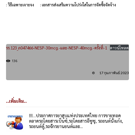
: วิธีเฉพาะเจาะจง
: เอกสารส่งเสริมความโปร่งใสในการจัดซื้อจัดจ้าง
รร.123_ภ047466-NESP-30mcg.-และ-NESP-40mcg.-ครั้งที่-1
ดาวน์โหลด
136
17 กุมภาพันธ์ 2023
..เพิ่มเติม..
!!!…ประกาศการยาสูบแห่งประเทศไทย การขายทอด
ตลาดรถโดยสารเบ็นซ์,รถโดยสารอีซูซุ, รถยนต์นั่งเก๋ง,
รถยนต์ตู้,รถจักรยานยนต์และ...