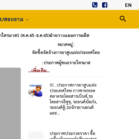
EN
าร/สอบถาม
จำไตรมาส1 (ต.ค.65-ธ.ค.65)ฝ่ายวางแผนการผลิต
หมวดหมู่ :
จัดซื้อจัดจ้างการยาสูบแห่งประเทศไทย
: ประกาศผู้ชนะรายไตรมาส
..เพิ่มเติม..
!!!…ประกาศการยาสูบแห่ง
ประเทศไทย การขายทอด
ตลาดรถโดยสารเบ็นซ์,รถ
โดยสารอีซูซุ, รถยนต์นั่งเก๋ง,
รถยนต์ตู้,รถจักรยานยนต์
และ...
ประกาศประกวดราคา ซื้อ
เครื่องวิเคราะห์ปริมาณสาร