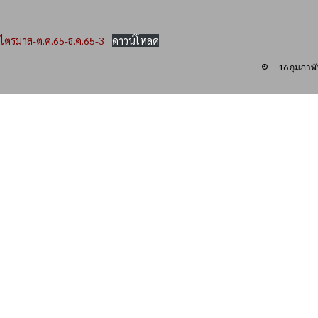
ไตรมาส-ต.ค.65-ธ.ค.65-3
ดาวน์โหลด
16 กุมภาพั