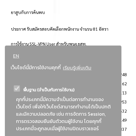
ยาสูบกับการค้นพบ
ประกาศ รับสมัครสอบคัดเลือกพนักงาน จำนวน 81 อัตรา
การใช้งาน SSL-VPN User สำหรับพนง.ยสท.
EN
..ยอดนิยม..
เว็บไซต์นี้มีการใช้งานคุกกี้
เรียนรู้เพิ่มเติม
จัดซื้อจัดจ้างการยาสูบแห่งประเทศไทย
3248
: ประกาศผู้ชนะการเสนอราคา
2362
พื้นฐาน (จำเป็นกับการใช้งาน)
: วิธีเฉพาะเจาะจง
2113
คุกกี้ประเภทนี้มีความจำเป็นต่อการทำงานของ
ข่าวสาร/ประกาศ
1953
เว็บไซต์ เพื่อให้เว็บไซต์สามารถทำงานได้เป็นปกติ
: เอกสารส่งเสริมความโปร่งใสในการจัดซื้อจัดจ้าง
1632
และมีความปลอดภัย เช่น การจัดการ Session,
ข่าวสารจัดซื้อจัดจ้าง
1149
การตรวจสอบยืนยันตัวตนผู้ใช้งาน โดยคุกกี้
ประเภทนี้จะถูกลบเมื่อผู้ใช้งานปิดบราวเซอร์
: แผนการจัดซื้อจัดจ้าง
837