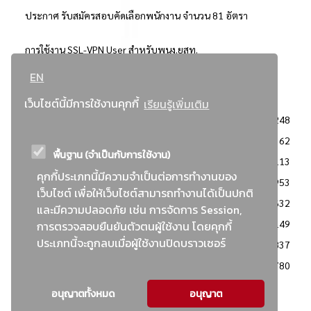
ประกาศ รับสมัครสอบคัดเลือกพนักงาน จำนวน 81 อัตรา
การใช้งาน SSL-VPN User สำหรับพนง.ยสท.
EN
..ยอดนิยม..
เว็บไซต์นี้มีการใช้งานคุกกี้
เรียนรู้เพิ่มเติม
จัดซื้อจัดจ้างการยาสูบแห่งประเทศไทย
3248
: ประกาศผู้ชนะการเสนอราคา
2362
พื้นฐาน (จำเป็นกับการใช้งาน)
: วิธีเฉพาะเจาะจง
2113
คุกกี้ประเภทนี้มีความจำเป็นต่อการทำงานของ
ข่าวสาร/ประกาศ
1953
เว็บไซต์ เพื่อให้เว็บไซต์สามารถทำงานได้เป็นปกติ
: เอกสารส่งเสริมความโปร่งใสในการจัดซื้อจัดจ้าง
1632
และมีความปลอดภัย เช่น การจัดการ Session,
ข่าวสารจัดซื้อจัดจ้าง
1149
การตรวจสอบยืนยันตัวตนผู้ใช้งาน โดยคุกกี้
ประเภทนี้จะถูกลบเมื่อผู้ใช้งานปิดบราวเซอร์
: แผนการจัดซื้อจัดจ้าง
837
: ประกาศราคากลาง
780
อนุญาตทั้งหมด
อนุญาต