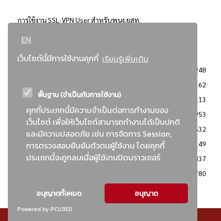
การใช้งาน SSL-VPN User สำหรับพนง.ยสท.
EN
..ยอดนิยม..
เว็บไซต์นี้มีการใช้งานคุกกี้
เรียนรู้เพิ่มเติม
จัดซื้อจัดจ้างการยาสูบแห่งประเทศไทย
3248
: ประกาศผู้ชนะการเสนอราคา
2362
พื้นฐาน (จำเป็นกับการใช้งาน)
: วิธีเฉพาะเจาะจง
2113
คุกกี้ประเภทนี้มีความจำเป็นต่อการทำงานของ
ข่าวสาร/ประกาศ
1953
เว็บไซต์ เพื่อให้เว็บไซต์สามารถทำงานได้เป็นปกติ
: เอกสารส่งเสริมความโปร่งใสในการจัดซื้อจัดจ้าง
1632
และมีความปลอดภัย เช่น การจัดการ Session,
ข่าวสารจัดซื้อจัดจ้าง
1149
การตรวจสอบยืนยันตัวตนผู้ใช้งาน โดยคุกกี้
ประเภทนี้จะถูกลบเมื่อผู้ใช้งานปิดบราวเซอร์
: แผนการจัดซื้อจัดจ้าง
837
: ประกาศราคากลาง
780
อนุญาตทั้งหมด
อนุญาต
Powered by PCU3ED
© สงวนลิขสิทธิ์ - การยาสูบแห่งประเทศไทย