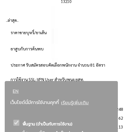
13210
..ล่าสุด..
ราคาขายบุหรี่/ยาเส้น
ยาสูบกับการค้นพบ
ประกาศ รับสมัครสอบคัดเลือกพนักงาน จำนวน 81 อัตรา
การใช้งาน SSL-VPN User สำหรับพนง.ยสท.
EN
..ยอดนิยม..
เว็บไซต์นี้มีการใช้งานคุกกี้
เรียนรู้เพิ่มเติม
จัดซื้อจัดจ้างการยาสูบแห่งประเทศไทย
3248
: ประกาศผู้ชนะการเสนอราคา
2362
พื้นฐาน (จำเป็นกับการใช้งาน)
: วิธีเฉพาะเจาะจง
2113