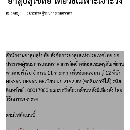
ยาสูบสุโขทัย โดยวิธีเฉพาะเจาะจง
หมวดหมู่ :
: ประกาศผู้ชนะการเสนอราคา
สำนักงานยาสูบสุโขทัย สังกัดการยาสูบแห่งประเทศไทย ขอ
ประกาศผู้ชนะการเสนอราคาการจัดจ้างซ่อมแซมครุภัณฑ์ยาน
พาหนะทั่วไป จำนวน 11 รายการ เพื่อซ่อมแซมรถตู้ 12 ที่นั่ง
NISSAN URVAN ทะเบียน นข 2152 สท (ขอคืนภาษีได้) รหัส
สินทรัพย์ 100017860 ขณะรถวิ่งล้อรถด้านหลังมีเสียงดัง โดย
วิธีเฉพาะเจาะจง
ตามไฟล์แนบนี้