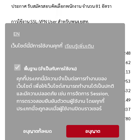
ประกาศ รับสมัครสอบคัดเลือกพนักงาน จำนวน 81 อัตรา
การใช้งาน SSL-VPN User สำหรับพนง.ยสท.
EN
..ยอดนิยม..
เว็บไซต์นี้มีการใช้งานคุกกี้
เรียนรู้เพิ่มเติม
จัดซื้อจัดจ้างการยาสูบแห่งประเทศไทย
3248
: ประกาศผู้ชนะการเสนอราคา
2362
พื้นฐาน (จำเป็นกับการใช้งาน)
: วิธีเฉพาะเจาะจง
2113
คุกกี้ประเภทนี้มีความจำเป็นต่อการทำงานของ
ข่าวสาร/ประกาศ
1953
เว็บไซต์ เพื่อให้เว็บไซต์สามารถทำงานได้เป็นปกติ
: เอกสารส่งเสริมความโปร่งใสในการจัดซื้อจัดจ้าง
1632
และมีความปลอดภัย เช่น การจัดการ Session,
ข่าวสารจัดซื้อจัดจ้าง
1149
การตรวจสอบยืนยันตัวตนผู้ใช้งาน โดยคุกกี้
ประเภทนี้จะถูกลบเมื่อผู้ใช้งานปิดบราวเซอร์
: แผนการจัดซื้อจัดจ้าง
837
: ประกาศราคากลาง
780
อนุญาตทั้งหมด
อนุญาต