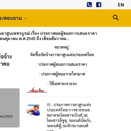
EN
าร/สอบถาม
าสูบเพชรบูรณ์ เรื่อง ประกาศผลผู้ชนะการเสนอราคา
อนตุลาคม พ.ศ.2565 ถึง เดือนธันวาคม...
หมวดหมู่ :
จัดซื้อจัดจ้างการยาสูบแห่งประเทศไทย
อจ้าง
ุลาคม
: ประกาศผู้ชนะการเสนอราคา
: ประกาศผู้ชนะรายไตรมาส
: วิธีเฉพาะเจาะจง
..เพิ่มเติม..
!!!…ประกาศการยาสูบแห่ง
ประเทศไทย การขายทอด
ตลาดรถโดยสารเบ็นซ์,รถ
คม 2023
โดยสารอีซูซุ, รถยนต์นั่งเก๋ง,
รถยนต์ตู้,รถจักรยานยนต์
และ...