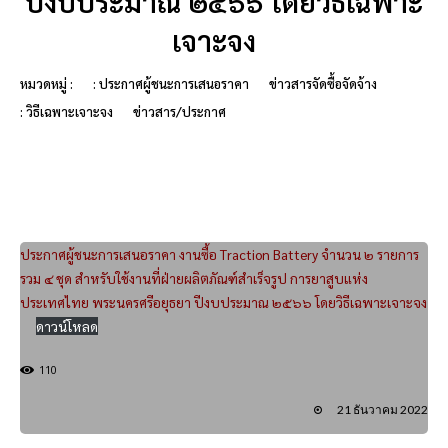
ปีงบประมาณ ๒๕๖๖ โดยวิธีเฉพาะ
เจาะจง
หมวดหมู่ :
: ประกาศผู้ชนะการเสนอราคา
ข่าวสารจัดซื้อจัดจ้าง
: วิธีเฉพาะเจาะจง
ข่าวสาร/ประกาศ
ประกาศผู้ชนะการเสนอราคา งานซื้อ Traction Battery จำนวน ๒ รายการ
รวม ๔ ชุด สำหรับใช้งานที่ฝ่ายผลิตภัณฑ์สำเร็จรูป การยาสูบแห่ง
ประเทศไทย พระนครศรีอยุธยา ปีงบประมาณ ๒๕๖๖ โดยวิธีเฉพาะเจาะจง
ดาวน์โหลด
110
21 ธันวาคม 2022