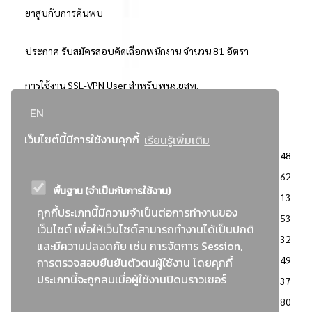
ยาสูบกับการค้นพบ
ประกาศ รับสมัครสอบคัดเลือกพนักงาน จำนวน 81 อัตรา
การใช้งาน SSL-VPN User สำหรับพนง.ยสท.
EN
..ยอดนิยม..
เว็บไซต์นี้มีการใช้งานคุกกี้
เรียนรู้เพิ่มเติม
จัดซื้อจัดจ้างการยาสูบแห่งประเทศไทย
3248
: ประกาศผู้ชนะการเสนอราคา
2362
พื้นฐาน (จำเป็นกับการใช้งาน)
: วิธีเฉพาะเจาะจง
2113
คุกกี้ประเภทนี้มีความจำเป็นต่อการทำงานของ
ข่าวสาร/ประกาศ
1953
เว็บไซต์ เพื่อให้เว็บไซต์สามารถทำงานได้เป็นปกติ
: เอกสารส่งเสริมความโปร่งใสในการจัดซื้อจัดจ้าง
1632
และมีความปลอดภัย เช่น การจัดการ Session,
ข่าวสารจัดซื้อจัดจ้าง
1149
การตรวจสอบยืนยันตัวตนผู้ใช้งาน โดยคุกกี้
ประเภทนี้จะถูกลบเมื่อผู้ใช้งานปิดบราวเซอร์
: แผนการจัดซื้อจัดจ้าง
837
: ประกาศราคากลาง
780