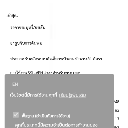
..ล่าสุด..
ราคาขายบุหรี่/ยาเส้น
ยาสูบกับการค้นพบ
ประกาศ รับสมัครสอบคัดเลือกพนักงาน จำนวน 81 อัตรา
การใช้งาน SSL-VPN User สำหรับพนง.ยสท.
EN
..ยอดนิยม..
เว็บไซต์นี้มีการใช้งานคุกกี้
เรียนรู้เพิ่มเติม
จัดซื้อจัดจ้างการยาสูบแห่งประเทศไทย
3248
: ประกาศผู้ชนะการเสนอราคา
2362
พื้นฐาน (จำเป็นกับการใช้งาน)
: วิธีเฉพาะเจาะจง
2113
คุกกี้ประเภทนี้มีความจำเป็นต่อการทำงานของ
ข่าวสาร/ประกาศ
1953