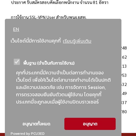
ประกาศ รับสมัครสอบคัดเลือกพนักงาน จำนวน 81 อัตรา
การใช้งาน SSL-VPN User สำหรับพนง.ยสท.
EN
..ยอดนิยม..
เว็บไซต์นี้มีการใช้งานคุกกี้
เรียนรู้เพิ่มเติม
จัดซื้อจัดจ้างการยาสูบแห่งประเทศไทย
3248
: ประกาศผู้ชนะการเสนอราคา
2362
พื้นฐาน (จำเป็นกับการใช้งาน)
: วิธีเฉพาะเจาะจง
2113
คุกกี้ประเภทนี้มีความจำเป็นต่อการทำงานของ
ข่าวสาร/ประกาศ
1953
เว็บไซต์ เพื่อให้เว็บไซต์สามารถทำงานได้เป็นปกติ
: เอกสารส่งเสริมความโปร่งใสในการจัดซื้อจัดจ้าง
1632
และมีความปลอดภัย เช่น การจัดการ Session,
ข่าวสารจัดซื้อจัดจ้าง
1149
การตรวจสอบยืนยันตัวตนผู้ใช้งาน โดยคุกกี้
ประเภทนี้จะถูกลบเมื่อผู้ใช้งานปิดบราวเซอร์
: แผนการจัดซื้อจัดจ้าง
837
: ประกาศราคากลาง
780
อนุญาตทั้งหมด
อนุญาต
Powered by PCU3ED